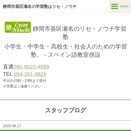
静岡市葵区瀬名の学習塾はリセ・ノウチ
MENU
MENU
静岡市葵区瀬名のリセ・ノウチ学習
ホーム
塾
スクール案内
小学生・中学生・高校生・社会人のための学習
コース紹介
塾。 - スペイン語教室併設
大学合格実績
直通
090-9020-4889
TEL
054-261-6826
お問い合わせ
平日の15時～23時まで受付
※営業はご遠慮ください
スタッフブログ
2025.06.17